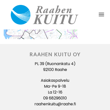
Tog
Nav
RAAHEN KUITU OY
PL 39 (Ruonankatu 4)
92100 Raahe
Asiakaspalvelu
Ma-Pe 9-18
La 12-16
09 68296010
raahenkuitu@raahe.fi