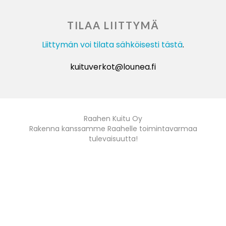
TILAA LIITTYMÄ
Liittymän voi tilata sähköisesti tästä
.
kuituverkot@lounea.fi
Raahen Kuitu Oy
Rakenna kanssamme Raahelle toimintavarmaa
tulevaisuutta!