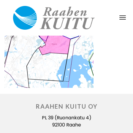
Tog
Nav
RAAHEN KUITU OY
PL 39 (Ruonankatu 4)
92100 Raahe