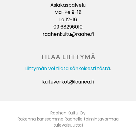
Asiakaspalvelu
Ma-Pe 9-18
La 12-16
09 68296010
raahenkuitu@raahe.fi
TILAA LIITTYMÄ
Liittymän voi tilata sähköisesti tästä
.
kuituverkot@lounea.fi
Raahen Kuitu Oy
Rakenna kanssamme Raahelle toimintavarmaa
tulevaisuutta!