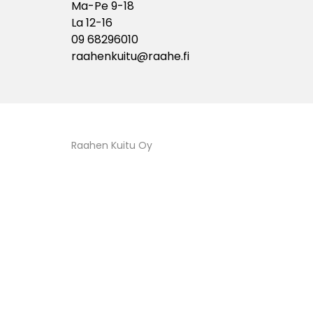
Ma-Pe 9-18
La 12-16
09 68296010
raahenkuitu@raahe.fi
Raahen Kuitu Oy