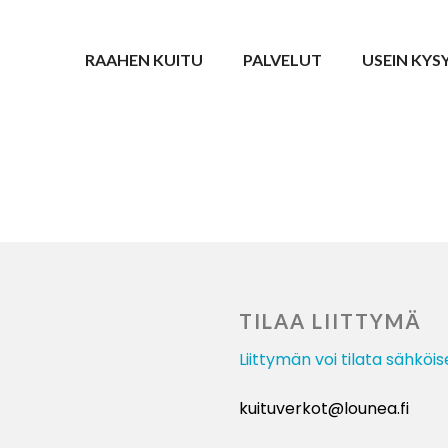
RAAHEN KUITU
PALVELUT
USEIN KYS
TILAA LIITTYMÄ
Liittymän voi tilata sähköis
kuituverkot@lounea.fi