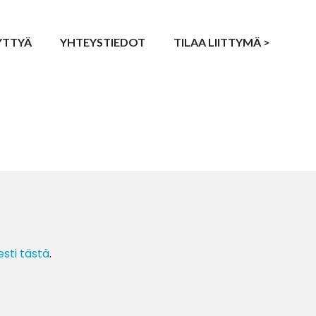
YTTYÄ
YHTEYSTIEDOT
TILAA LIITTYMÄ >
esti tästä
.