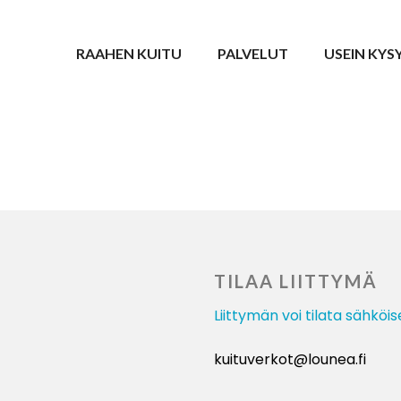
RAAHEN KUITU
PALVELUT
USEIN KYS
TILAA LIITTYMÄ
Liittymän voi tilata sähköis
kuituverkot@lounea.fi