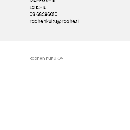
Ma-Pe 9-18
La 12-16
09 68296010
raahenkuitu@raahe.fi
Raahen Kuitu Oy