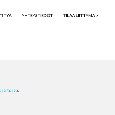
YTTYÄ
YHTEYSTIEDOT
TILAA LIITTYMÄ >
esti tästä
.