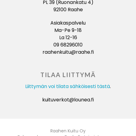
PL 39 (Ruonankatu 4)
92100 Raahe
Asiakaspalvelu
Ma-Pe 9-18
La 12-16
09 68296010
raahenkuitu@raahe.fi
TILAA LIITTYMÄ
Liittymän voi tilata sähköisesti tästä
.
kuituverkot@lounea.fi
Raahen Kuitu Oy