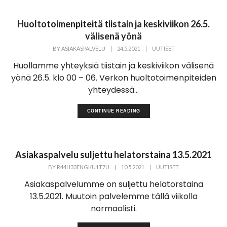
Huoltotoimenpiteitä tiistain ja keskiviikon 26.5.
välisenä yönä
BY
ASIAKASPALVELU
|
24.5.2021
|
UUTISET
Huollamme yhteyksiä tiistain ja keskiviikon välisenä
yönä 26.5. klo 00 – 06. Verkon huoltotoimenpiteiden
yhteydessä...
CONTINUE READING
Asiakaspalvelu suljettu helatorstaina 13.5.2021
BY
R44H33ENGKU1T7U
|
10.5.2021
|
UUTISET
Asiakaspalvelumme on suljettu helatorstaina
13.5.2021. Muutoin palvelemme tällä viikolla
normaalisti.