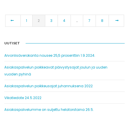
1
2
3
4
…
7
8
UUTISET
Arvonlisäverokanta nousee 25,5 prosenttiin 1.9.2024.
Asiakaspalvelun poikkeavat päivystysajat joulun ja uuden
vuoden pyhinä
Asiakaspalvelun poikkeusajat juhannuksena 2022
Vikatiedote 24.5.2022
Asiakaspalvelumme on suljettu helatorstaina 26.5.