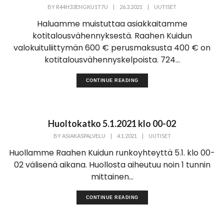
BY
R44H33ENGKU1T7U
|
26.3.2021
|
UUTISET
Haluamme muistuttaa asiakkaitamme
kotitalousvähennyksestä. Raahen Kuidun
valokuituliittymän 600 € perusmaksusta 400 € on
kotitalousvähennyskelpoista. 724...
CONTINUE READING
Huoltokatko 5.1.2021 klo 00-02
BY
ASIAKASPALVELU
|
4.1.2021
|
UUTISET
Huollamme Raahen Kuidun runkoyhteyttä 5.1. klo 00-
02 välisenä aikana. Huollosta aiheutuu noin 1 tunnin
mittainen...
CONTINUE READING