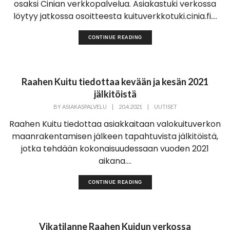
osaksi Cinian verkkopalvelua. Asiakastuki verkossa
löytyy jatkossa osoitteesta kuituverkkotuki.cinia.fi....
CONTINUE READING
Raahen Kuitu tiedottaa kevään ja kesän 2021
jälkitöistä
BY
ASIAKASPALVELU
|
20.4.2021
|
UUTISET
Raahen Kuitu tiedottaa asiakkaitaan valokuituverkon
maanrakentamisen jälkeen tapahtuvista jälkitöistä,
jotka tehdään kokonaisuudessaan vuoden 2021
aikana....
CONTINUE READING
Vikatilanne Raahen Kuidun verkossa