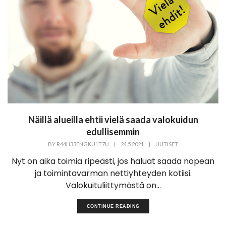
Näillä alueilla ehtii vielä saada valokuidun
edullisemmin
BY
R44H33ENGKU1T7U
|
24.5.2021
|
UUTISET
Nyt on aika toimia ripeästi, jos haluat saada nopean
ja toimintavarman nettiyhteyden kotiisi.
Valokuituliittymästä on...
CONTINUE READING