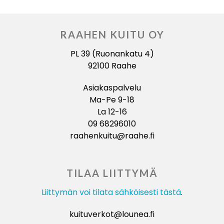
RAAHEN KUITU OY
PL 39 (Ruonankatu 4)
92100 Raahe
Asiakaspalvelu
Ma-Pe 9-18
La 12-16
09 68296010
raahenkuitu@raahe.fi
TILAA LIITTYMÄ
Liittymän voi tilata sähköisesti tästä
.
kuituverkot@lounea.fi