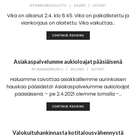
BY
R44H33ENGKU1T7U
|
2.4.2021
|
UUTISET
Vika on alkanut 2.4. klo 6:45. Vika on paikallistettu ja
viankorjaus on aloitettu. Vika vaikuttaa...
CONTINUE READING
Asiakaspalvelumme aukioloajat pääsiäisenä
BY
ASIAKASPALVELU
|
29.3.2021
|
UUTISET
Haluamme toivottaa asiakkaillemme aurinkoisen
hauskaa pääsiäistä! Asiakaspalvelumme aukioloajat
pääsiäisenä: – pe 2.4.2021 olemme lomalla –...
CONTINUE READING
Valokuituhankinnasta kotitalousvähennystä