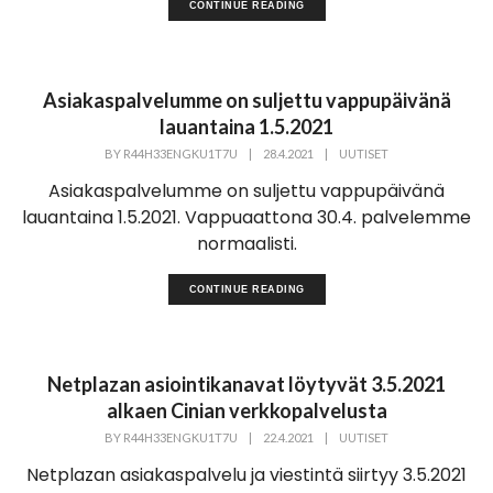
CONTINUE READING
Asiakaspalvelumme on suljettu vappupäivänä
lauantaina 1.5.2021
BY
R44H33ENGKU1T7U
|
28.4.2021
|
UUTISET
Asiakaspalvelumme on suljettu vappupäivänä
lauantaina 1.5.2021. Vappuaattona 30.4. palvelemme
normaalisti.
CONTINUE READING
Netplazan asiointikanavat löytyvät 3.5.2021
alkaen Cinian verkkopalvelusta
BY
R44H33ENGKU1T7U
|
22.4.2021
|
UUTISET
Netplazan asiakaspalvelu ja viestintä siirtyy 3.5.2021