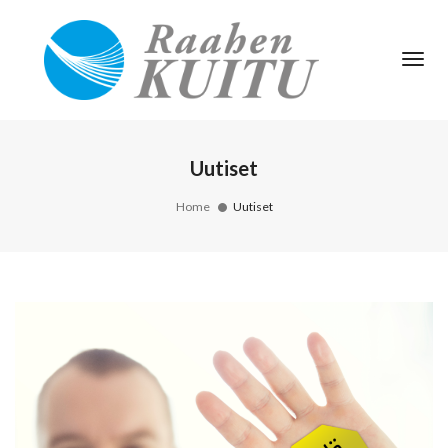
Tog
Nav
Uutiset
Home
Uutiset