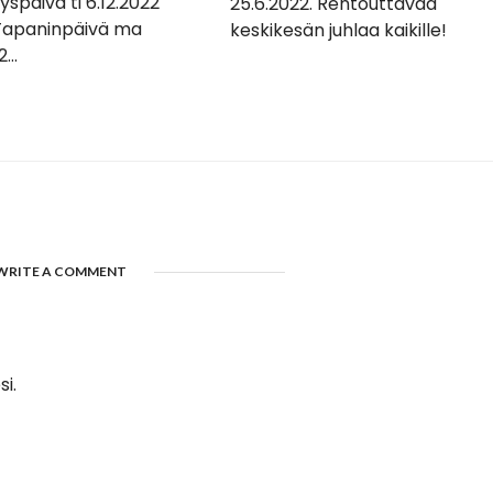
yspäivä ti 6.12.2022
25.6.2022. Rentouttavaa
 Tapaninpäivä ma
keskikesän juhlaa kaikille!
...
WRITE A COMMENT
i.