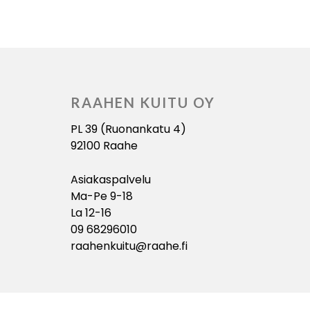
RAAHEN KUITU OY
PL 39 (Ruonankatu 4)
92100 Raahe
Asiakaspalvelu
Ma-Pe 9-18
La 12-16
09 68296010
raahenkuitu@raahe.fi