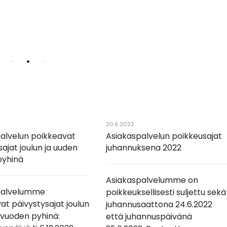
•
20.6.2022
alvelun poikkeavat
Asiakaspalvelun poikkeusajat
sajat joulun ja uuden
juhannuksena 2022
pyhinä
Asiakaspalvelumme on
palvelumme
poikkeuksellisesti suljettu sekä
at päivystysajat joulun
juhannusaattona 24.6.2022
 vuoden pyhinä:
että juhannuspäivänä