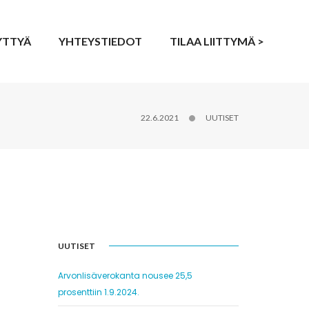
YTTYÄ
YHTEYSTIEDOT
TILAA LIITTYMÄ >
22.6.2021
UUTISET
UUTISET
Arvonlisäverokanta nousee 25,5
prosenttiin 1.9.2024.