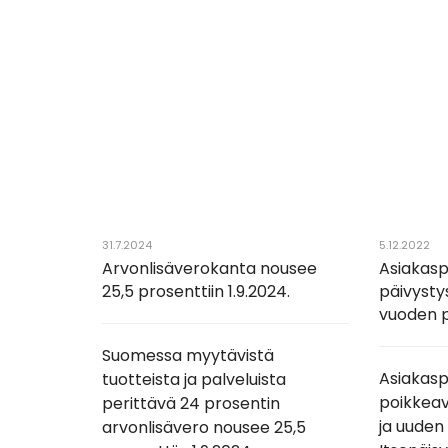
31.7.2024
5.12.2022
Arvonlisäverokanta nousee
Asiakasp
25,5 prosenttiin 1.9.2024.
päivysty
vuoden 
Suomessa myytävistä
Asiakas
tuotteista ja palveluista
poikkeav
perittävä 24 prosentin
ja uuden
arvonlisävero nousee 25,5