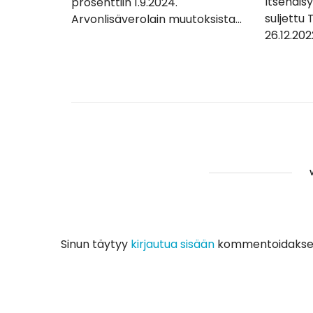
Itsenäisy
prosenttiin 1.9.2024.
suljettu
Arvonlisäverolain muutoksista...
26.12.2022
Sinun täytyy
kirjautua sisään
kommentoidakses