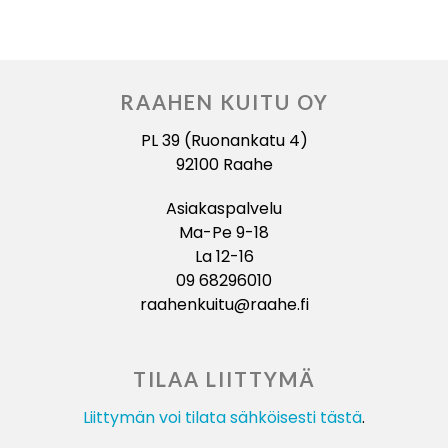
RAAHEN KUITU OY
PL 39 (Ruonankatu 4)
92100 Raahe
Asiakaspalvelu
Ma-Pe 9-18
La 12-16
09 68296010
raahenkuitu@raahe.fi
TILAA LIITTYMÄ
Liittymän voi tilata sähköisesti tästä
.