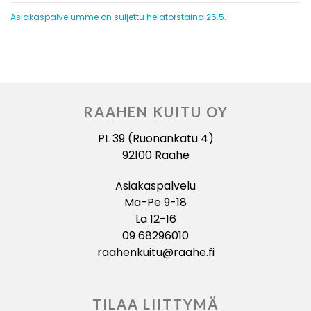
Asiakaspalvelumme on suljettu helatorstaina 26.5.
RAAHEN KUITU OY
PL 39 (Ruonankatu 4)
92100 Raahe
Asiakaspalvelu
Ma-Pe 9-18
La 12-16
09 68296010
raahenkuitu@raahe.fi
TILAA LIITTYMÄ