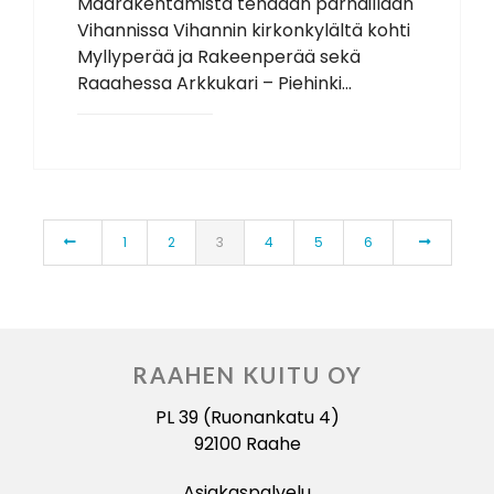
Maarakentamista tehdään parhaillaan
Vihannissa Vihannin kirkonkylältä kohti
Myllyperää ja Rakeenperää sekä
Raaahessa Arkkukari – Piehinki...
1
2
3
4
5
6
RAAHEN KUITU OY
PL 39 (Ruonankatu 4)
92100 Raahe
Asiakaspalvelu