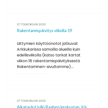
07 TOUKOKUUN 2020
Rakentamispäivitys viikolla 19
Liittymien käyttöönotot jatkuvat
Arkkukarissa samoilla alueilla kuin
edellisviikolla (katso tarkat kartat
viikon 18 rakentamispäivityksestä
Rakentaminen-sivultamme)....
07 TOUKOKUUN 2020
Aikataulut julki Raahen keskustan, itä-,