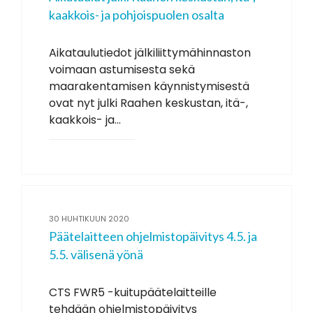
kaakkois- ja pohjoispuolen osalta
Aikataulutiedot jälkiliittymähinnaston
voimaan astumisesta sekä
maarakentamisen käynnistymisestä
ovat nyt julki Raahen keskustan, itä-,
kaakkois- ja...
30 HUHTIKUUN 2020
Päätelaitteen ohjelmistopäivitys 4.5. ja
5.5. välisenä yönä
CTS FWR5 -kuitupäätelaitteille
tehdään ohjelmistopäivitys